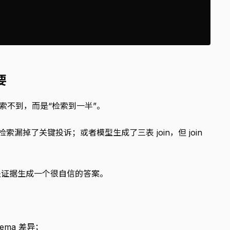
要
检索不到，而是“检索到一半”。
索漏掉了关键投诉；或者模型生成了三表 join，但 join
缺证据生成一个很自信的答案。
ema 差异；