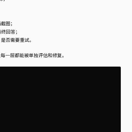
；
；
文档截图；
成最终回答；
够、是否需要重试。
让每一层都能被单独评估和修复。