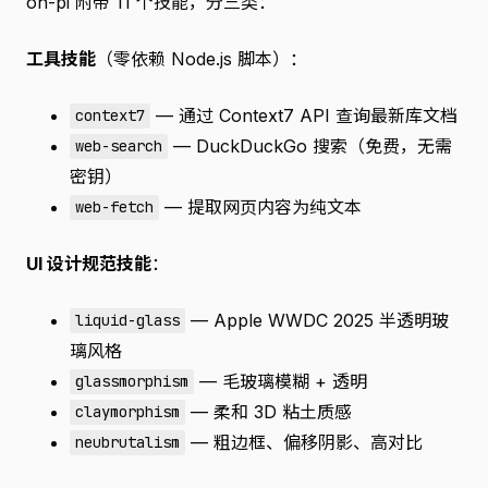
oh-pi 附带 11 个技能，分三类：
工具技能
（零依赖 Node.js 脚本）：
— 通过 Context7 API 查询最新库文档
context7
— DuckDuckGo 搜索（免费，无需
web-search
密钥）
— 提取网页内容为纯文本
web-fetch
UI 设计规范技能
：
— Apple WWDC 2025 半透明玻
liquid-glass
璃风格
— 毛玻璃模糊 + 透明
glassmorphism
— 柔和 3D 粘土质感
claymorphism
— 粗边框、偏移阴影、高对比
neubrutalism