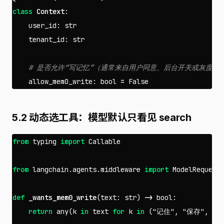
class
Context
:
user_id
:
str
tenant_id
:
str
allow_mem0_write
:
bool
=
False
5.2 动态选工具：模型默认只看见 search
from
typing
import
Callable
from
langchain.agents.middleware
import
ModelRequest
def
_wants_mem0_write
(
text
:
str
)
->
bool
:
return
any
(
k
in
text
for
k
in
(
"记住"
,
"保存"
,
"