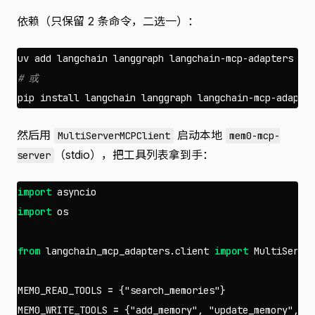
依赖（只保留 2 条命令，二选一）：
# 或
pip 
install 
然后用
启动本地
MultiServerMCPClient
mem0-mcp-
（stdio），把工具列表拿到手：
server
import
asyncio
import
os
from
langchain_mcp_adapters.client
import
MultiServe
MEM0_READ_TOOLS
=
{
"search_memories"
}
MEM0_WRITE_TOOLS
=
{
"add_memory"
,
"update_memory"
,
"