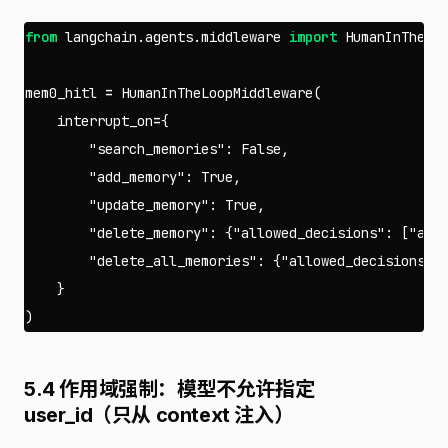
from
langchain.agents.middleware
import
HumanInTheLo
mem0_hitl
=
HumanInTheLoopMiddleware
(
interrupt_on
=
{
"search_memories"
:
False
,
"add_memory"
:
True
,
"update_memory"
:
True
,
"delete_memory"
:
{
"allowed_decisions"
:
[
"app
"delete_all_memories"
:
{
"allowed_decisions"
:
}
)
5.4 作用域强制：模型不允许指定
user_id（只从 context 注入）