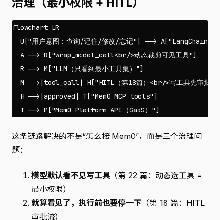
治理（最小权限 + HITL）
flowchart LR

  U["用户意图：查询/记住/修改/忘记"] --> A["LangChain v1 A
  A --> R["wrap_model_call<br/>动态裁剪可见工具"]

  R --> M["LLM（只看到最小工具集）"]

  M -->|tool_call| H["HITL（第18篇）<br/>写工具先审批"]

  H -->|approved| T["Mem0 MCP tools"]

这条链路解决的不是“怎么接 Mem0”，而是三个治理问
题：
模型默认看不见写工具
（第 22 篇：动态选工具 =
最小权限）
就算看见了，执行前也要停一下
（第 18 篇：HITL
审批流）