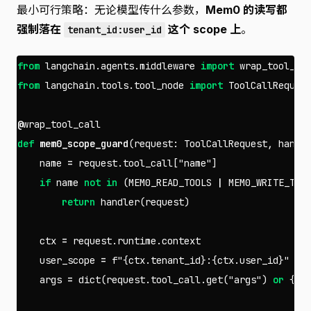
最小可行策略：无论模型传什么参数，
Mem0 的读写都
强制落在
这个 scope 上
。
tenant_id:user_id
from
langchain.agents.middleware
import
wrap_tool_ca
from
langchain.tools.tool_node
import
ToolCallReques
@
wrap_tool_call
def
mem0_scope_guard
(
request
:
ToolCallRequest
,
handl
name
=
request
.
tool_call
[
"name"
]
if
name
not
in
(
MEM0_READ_TOOLS
|
MEM0_WRITE_TOO
return
handler
(
request
)
ctx
=
request
.
runtime
.
context
user_scope
=
f
"
{
ctx
.
tenant_id
}
:
{
ctx
.
user_id
}
"
args
=
dict
(
request
.
tool_call
.
get
(
"args"
)
or
{})