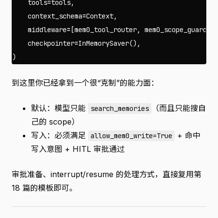
tools
=
tools
,
context_schema
=
Context
,
middleware
=
[
mem0_tool_router
,
mem0_scope_guard
,
checkpointer
=
InMemorySaver
(),
)
到这里你已经拿到一个很“克制”的能力面：
默认：模型只能
（而且只能搜自
search_memories
己的 scope）
写入：必须满足
+ 命中
allow_mem0_write=True
写入意图 + HITL 审批通过
审批准备、interrupt/resume 的处理方式，直接复用第
18 篇的模板即可。