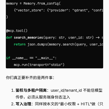
memory
=
Memory
.
from_config
(
{
"vector_store"
:
{
"provider"
:
"qdrant"
,
"config"
)
@
mcp
.
tool
()
def
search_memories
(
query
:
str
,
user_id
:
str
)
->
str
return
json
.
dumps
(
memory
.
search
(
query
,
user_id
=
u
if
__name__
==
"__main__"
:
mcp
.
run
(
transport
=
"stdio"
)
你们真正要补齐的是两件事：
鉴权与多租户隔离
：user_id/tenant_id 不能信模型
传参，必须从服务端身份态注入
写入治理
：同样按本文的“最小权限 + HITL”做（只