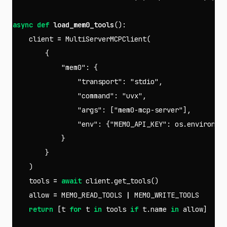
async
def
load_mem0_tools
():
client
=
MultiServerMCPClient
(
{
"mem0"
:
{
"transport"
:
"stdio"
,
"command"
:
"uvx"
,
"args"
:
[
"mem0-mcp-server"
],
"env"
:
{
"MEM0_API_KEY"
:
os
.
environ
[
"
}
}
)
tools
=
await
client
.
get_tools
()
allow
=
MEM0_READ_TOOLS
|
MEM0_WRITE_TOOLS
return
[
t
for
t
in
tools
if
t
.
name
in
allow
]