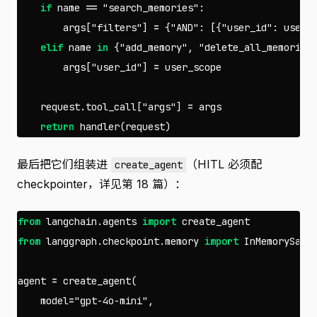
if
name
==
"search_memories"
:
args
[
"filters"
]
=
{
"AND"
:
[{
"user_id"
:
user_
elif
name
in
{
"add_memory"
,
"delete_all_memories
args
[
"user_id"
]
=
user_scope
request
.
tool_call
[
"args"
]
=
args
return
handler
(
request
)
最后把它们组装进
（HITL 必须配
create_agent
checkpointer，详见第 18 篇）：
from
langchain.agents
import
create_agent
from
langgraph.checkpoint.memory
import
InMemorySave
agent
=
create_agent
(
model
=
"gpt-4o-mini"
,