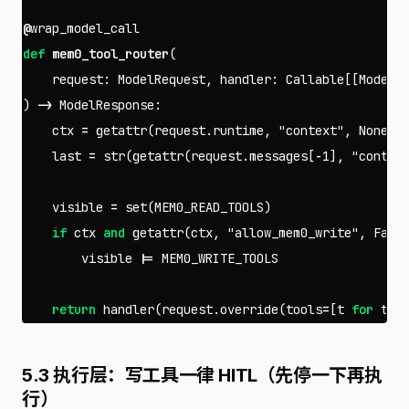
@
wrap_model_call
def
mem0_tool_router
(
request
:
ModelRequest
,
handler
:
Callable
[[
ModelR
)
->
ModelResponse
:
ctx
=
getattr
(
request
.
runtime
,
"context"
,
None
)
last
=
str
(
getattr
(
request
.
messages
[
-
1
],
"conten
visible
=
set
(
MEM0_READ_TOOLS
)
if
ctx
and
getattr
(
ctx
,
"allow_mem0_write"
,
Fals
visible
|=
MEM0_WRITE_TOOLS
return
handler
(
request
.
override
(
tools
=
[
t
for
t
i
5.3 执行层：写工具一律 HITL（先停一下再执
行）