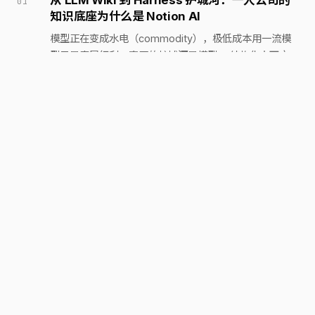
从 LLM Wiki 到 Harness 护城河：一人公司的
知识底座为什么是 Notion AI
模型正在变成水电（commodity），极低成本用一流模
型只是表层红利；真正的护城河是模型 × 结构化上下文
× 编排（Harness）。以 Karpathy 的 Obsidian LLM
Wiki 为入口，论证一人公司为何最终应把 Notion AI 立为
2026-06-23
AI
Agent 体系的核心知识底座，本地只留临时缓存。
那份周报是 AI 编的，第一个信的人是我
用一件糗事开场：我让 AI 把几条零散进展扩写成周报，
三天后连自己都信了它编出来的「下一步规划」。写的人
尚且会被骗，天天看 AI 产出的人更不必说——生产端的
成本塌了地板，消费端的判断力正在被一口口喂钝。全程
2026-06-13
AI
第一人称，不替读者下结论。
我把一个 Skill 从手写 Prompt 重构成了可编译
模块——一次 DSPy 实战复盘
手写 Prompt 的 Skill 一换模型就翻车，根因是我把措辞