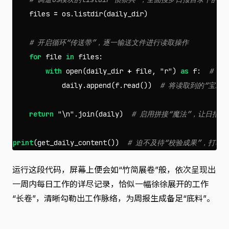
files
=
os
.
listdir
(
daily_dir
)
for
file
in
files
:
with
open
(
daily_dir
+
file
,
"r"
)
as
f
:
daily
.
append
(
f
.
read
())
return
"
\n
"
.
join
(
daily
)
print
(
get_daily_content
())
运行这段代码，屏幕上便会如“竹简展卷”般，依次呈现出
一周内每日工作的详尽记录，恰似一幅徐徐展开的工作
“长卷”，清晰勾勒出工作脉络，为周报生成备足“底料”。