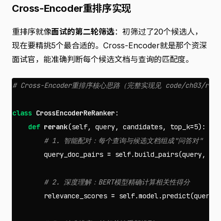
Cross-Encoder重排序实现
重排序就像
面试的第二轮筛选
：初筛过了20个候选人，
现在要精挑5个最合适的。Cross-Encoder就是那个资深
面试官，能准确判断每个候选文档与查询的匹配度。
class
CrossEncoderReRanker
:
def
rerank
(
self
,
query
,
candidates
,
top_k
=
5
):
query_doc_pairs
=
self
.
build_pairs
(
query
,
ca
relevance_scores
=
self
.
model
.
predict
(
query_