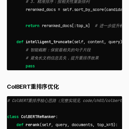
reranked_docs
=
self
.
sort_by_score
(
candidate
return
reranked_docs
[:
top_k
]
def
intelligent_truncate
(
self
,
content
,
query
):
pass
ColBERT重排序优化
class
ColBERTReRanker
:
def
rerank
(
self
,
query
,
documents
,
top_k
=
5
):