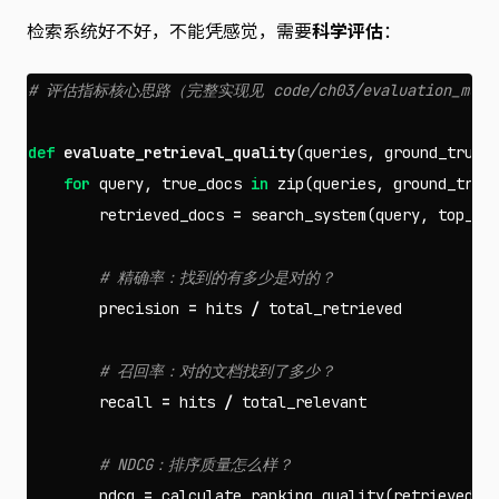
检索系统好不好，不能凭感觉，需要
科学评估
：
def
evaluate_retrieval_quality
(
queries
,
ground_truth
for
query
,
true_docs
in
zip
(
queries
,
ground_trut
retrieved_docs
=
search_system
(
query
,
top_k
=
precision
=
hits
/
total_retrieved
recall
=
hits
/
total_relevant
ndcg
=
calculate_ranking_quality
(
retrieved_d