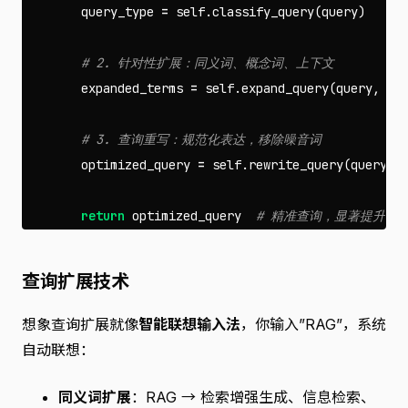
query_type
=
self
.
classify_query
(
query
)
expanded_terms
=
self
.
expand_query
(
query
,
qu
optimized_query
=
self
.
rewrite_query
(
query
,
return
optimized_query
查询扩展技术
想象查询扩展就像
智能联想输入法
，你输入”RAG”，系统
自动联想：
同义词扩展
：RAG → 检索增强生成、信息检索、