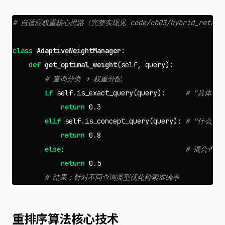
class
AdaptiveWeightManager
:
def
get_optimal_weight
(
self
,
query
):
if
self
.
is_exact_query
(
query
):
return
0.3
elif
self
.
is_concept_query
(
query
):
return
0.8
else
:
return
0.5
重排序算法核心技术