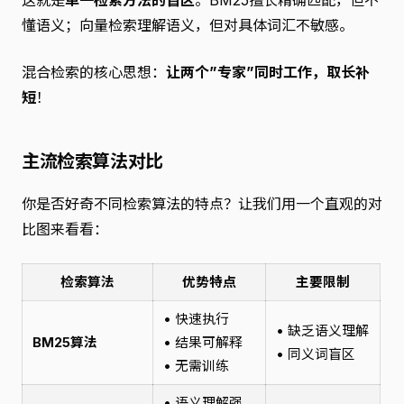
这就是
单一检索方法的盲区
。BM25擅长精确匹配，但不
懂语义；向量检索理解语义，但对具体词汇不敏感。
混合检索的核心思想：
让两个”专家”同时工作，取长补
短
！
主流检索算法对比
你是否好奇不同检索算法的特点？让我们用一个直观的对
比图来看看：
检索算法
优势特点
主要限制
• 快速执行
• 缺乏语义理解
BM25算法
• 结果可解释
• 同义词盲区
• 无需训练
• 语义理解强