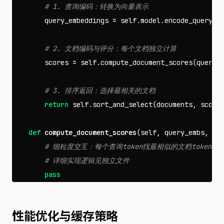
query_embeddings
=
self
.
model
.
encode_query
(
q
scores
=
self
.
compute_document_scores
(
query_
return
self
.
sort_and_select
(
documents
,
score
def
compute_document_scores
(
self
,
query_embs
,
do
pass
性能优化与缓存策略