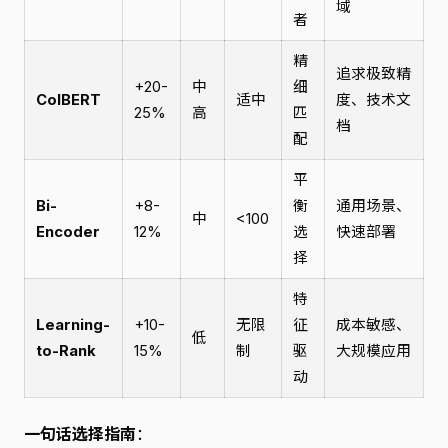
域
者
精
追求极致精
+20-
中
细
ColBERT
适中
度、技术文
25%
高
匹
档
配
平
Bi-
+8-
衡
通用场景、
中
<100
Encoder
12%
选
快速部署
择
特
Learning-
+10-
无限
征
成本敏感、
低
to-Rank
15%
制
驱
大规模应用
动
一句话选择指南
：