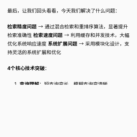
最后，让我们回头看看，今天我们解决了什么问题：
检索精度问题
→ 通过混合检索和重排序算法，显著提升
检索准确性
检索速度问题
→ 利用缓存和并发技术，大幅
优化系统响应速度
系统扩展问题
→ 采用模块化设计，支
持灵活的系统扩展和优化
4个核心技术突破
：
查询理解
：短查询变长，模糊查询变清晰
混合检索
：关键词+语义双保险，不漏不错
智能重排序
：精细筛选，把最好的排在前面
性能优化
：缓存+并发，让系统飞起来
下期预告
：我们将探讨RAG的最后一块拼图——
生成模
块与质量控制
，看看如何让AI生成的内容既准确又实