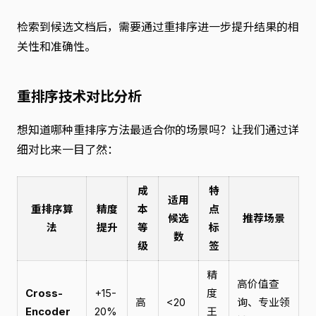
检索到候选文档后，需要通过重排序进一步提升结果的相
关性和准确性。
重排序技术对比分析
想知道哪种重排序方法最适合你的场景吗？让我们通过详
细对比来一目了然：
成
特
适用
重排序算
精度
本
点
候选
推荐场景
法
提升
等
标
数
级
签
精
高价值查
Cross-
+15-
度
高
<20
询、专业领
Encoder
20%
王