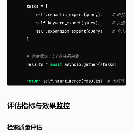
tasks
=
[
self
.
semantic_expert
(
query
),
self
.
keyword_expert
(
query
),
self
.
expansion_expert
(
query
)
]
results
=
await
asyncio
.
gather
(
*
tasks
)
return
self
.
smart_merge
(
results
)
评估指标与效果监控
检索质量评估