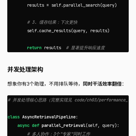
results
=
self
.
parallel_search
(
query
)
self
.
cache_results
(
query
,
results
)
return
results
并发处理架构
想象你有3个助理，不用排队等待，
同时干活效率翻倍
：
class
AsyncRetrievalPipeline
:
async
def
parallel_retrieval
(
self
,
query
):