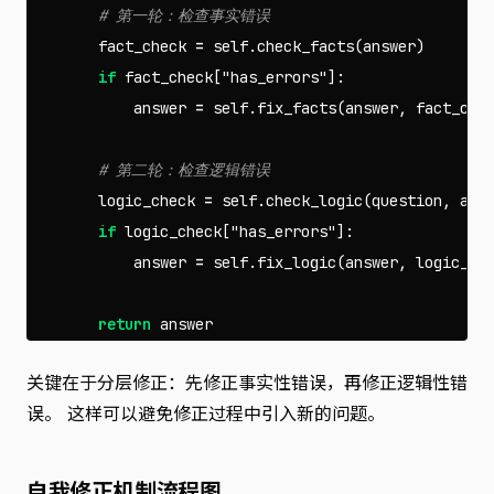
fact_check
=
self
.
check_facts
(
answer
)
if
fact_check
[
"has_errors"
]:
answer
=
self
.
fix_facts
(
answer
,
fact_che
logic_check
=
self
.
check_logic
(
question
,
ans
if
logic_check
[
"has_errors"
]:
answer
=
self
.
fix_logic
(
answer
,
logic_ch
return
answer
关键在于分层修正：先修正事实性错误，再修正逻辑性错
误。 这样可以避免修正过程中引入新的问题。
自我修正机制流程图