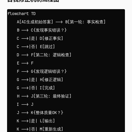
flowchart TD

    A[AI生成初始答案] --> B[第一轮: 事实检查]

    B --> C{发现事实错误？}

    C -->|是| D[修正事实]

    C -->|否| E[跳过]

    D --> F[第二轮: 逻辑检查]

    E --> F

    F --> G{发现逻辑错误？}

    G -->|是| H[修正逻辑]

    G -->|否| I[完成]

    H --> J[第三轮: 最终验证]

    I --> J

    J --> K{整体质量OK？}

    K -->|是| L[输出]

    K -->|否| M[重新生成]
