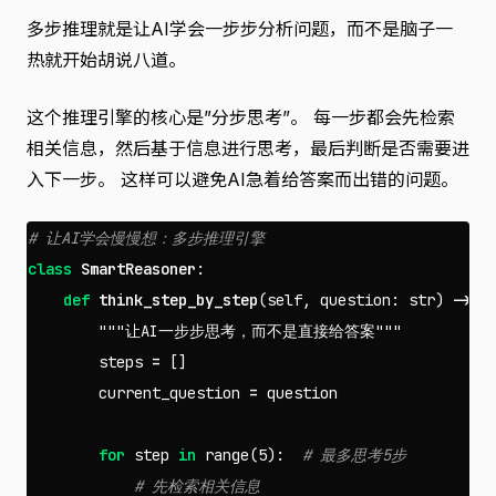
多步推理就是让AI学会一步步分析问题，而不是脑子一
热就开始胡说八道。
这个推理引擎的核心是”分步思考”。 每一步都会先检索
相关信息，然后基于信息进行思考，最后判断是否需要进
入下一步。 这样可以避免AI急着给答案而出错的问题。
class
SmartReasoner
:
def
think_step_by_step
(
self
,
question
:
str
)
->
s
"""让AI一步步思考，而不是直接给答案"""
steps
=
[]
current_question
=
question
for
step
in
range
(
5
):