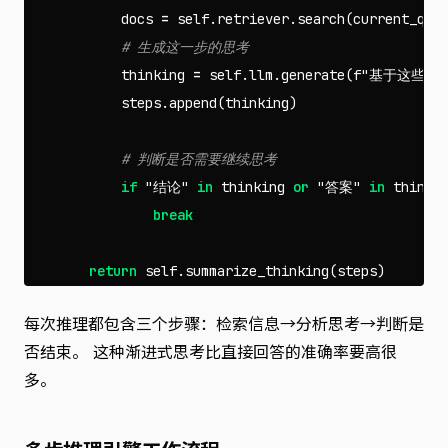
docs
=
self
.
retriever
.
search
(
current_que
thinking
=
self
.
llm
.
generate
(
f
"基于这些信
steps
.
append
(
thinking
)
if
"结论"
in
thinking
or
"答案"
in
thinki
break
return
self
.
summarize_thinking
(
steps
)
每次推理都包含三个步骤：检索信息→分析思考→判断是
否结束。 这种渐进式思考比直接回答的准确率要高很
多。