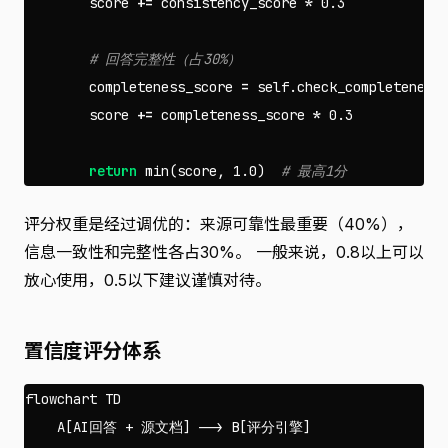
score
+=
consistency_score
*
0.3
completeness_score
=
self
.
check_completeness
score
+=
completeness_score
*
0.3
return
min
(
score
,
1.0
)
评分权重是经过调优的：来源可靠性最重要（40%），
信息一致性和完整性各占30%。 一般来说，0.8以上可以
放心使用，0.5以下建议谨慎对待。
置信度评分体系
flowchart TD

    A[AI回答 + 源文档] --> B[评分引擎]
