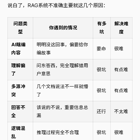
说白了，RAG系统不准确主要就这几个原因：
问题类
有多
解决难
你遇到的情况
型
坑
度
AI瞎编
明明没这回事，偏要给你
要命
很难
内容
编故事
理解偏
问东答西，完全理解错用
很坑
有点难
了
户意思
多源冲
几个文档说法不一样就懵
很坑
有点难
突
了
回答不
该说的不说，重要信息总
还行
不太难
全
漏
逻辑混
推理过程完全不合理
很坑
很难
乱