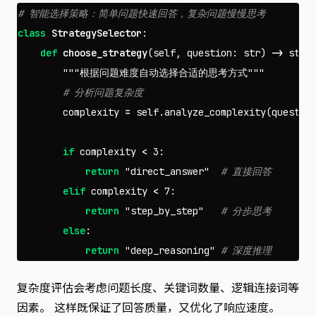
class
StrategySelector
:
def
choose_strategy
(
self
,
question
:
str
)
->
str
:
"""根据问题难度自动选择合适的思考方式"""
complexity
=
self
.
analyze_complexity
(
questio
if
complexity
<
3
:
return
"direct_answer"
elif
complexity
<
7
:
return
"step_by_step"
else
:
return
"deep_reasoning"
复杂度评估会考虑问题长度、关键词数量、逻辑连接词等
因素。 这样既保证了回答质量，又优化了响应速度。