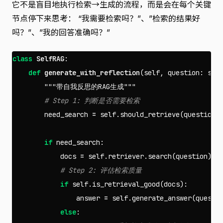
它不是盲目地执行检索→生成的流程，而是会在每个关键
节点停下来思考： “我需要检索吗？”、”检索的结果好
吗？”、”我的回答准确吗？”
class
SelfRAG
:
def
generate_with_reflection
(
self
,
question
:
str
"""带自我反思的RAG生成"""
need_search
=
self
.
should_retrieve
(
question
)
if
need_search
:
docs
=
self
.
retriever
.
search
(
question
)
if
self
.
is_retrieval_good
(
docs
):
answer
=
self
.
generate_answer
(
questi
else
: