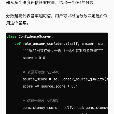
器从多个维度评估答案质量，给出一个0-1的分数。
分数越高代表答案越可信，用户可以根据分数决定是否采
用这个答案。
class
ConfidenceScorer
:
def
rate_answer_confidence
(
self
,
answer
:
str
,
so
"""给AI回答打分，告诉用户这个答案有多靠谱"""
score
=
0.0
source_score
=
self
.
check_source_quality
(
sou
score
+=
source_score
*
0.4
consistency_score
=
self
.
check_consistency
(
a