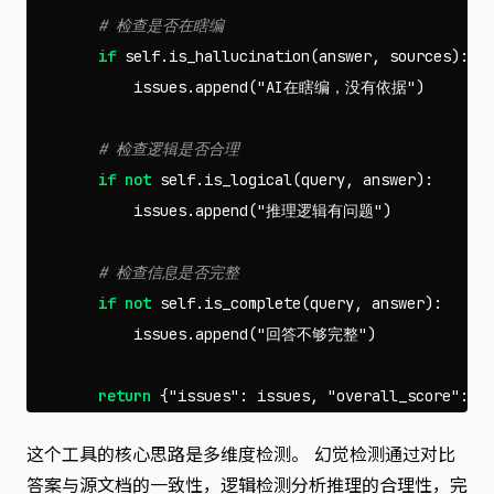
if
self
.
is_hallucination
(
answer
,
sources
):
issues
.
append
(
"AI在瞎编，没有依据"
)
if
not
self
.
is_logical
(
query
,
answer
):
issues
.
append
(
"推理逻辑有问题"
)
if
not
self
.
is_complete
(
query
,
answer
):
issues
.
append
(
"回答不够完整"
)
return
{
"issues"
:
issues
,
"overall_score"
:
l
这个工具的核心思路是多维度检测。 幻觉检测通过对比
答案与源文档的一致性，逻辑检测分析推理的合理性，完