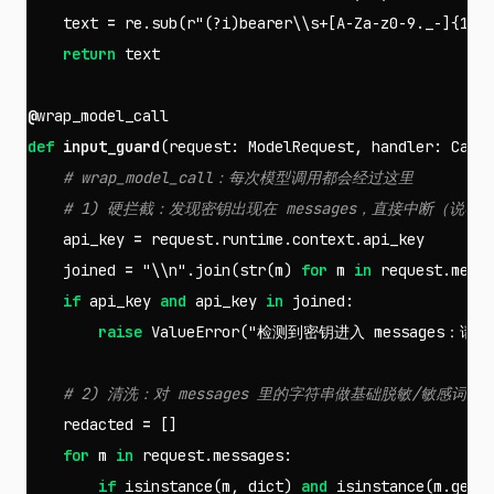
text
=
re
.
sub
(
r
"(?i)bearer\\s+[A-Za-z0-9._-]{10,
return
text
@
wrap_model_call
def
input_guard
(
request
:
ModelRequest
,
handler
:
Call
api_key
=
request
.
runtime
.
context
.
api_key
joined
=
"
\\
n"
.
join
(
str
(
m
)
for
m
in
request
.
mess
if
api_key
and
api_key
in
joined
:
raise
ValueError
(
"检测到密钥进入 messages：请改为 
redacted
=
[]
for
m
in
request
.
messages
:
if
isinstance
(
m
,
dict
)
and
isinstance
(
m
.
get
(