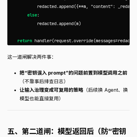
redacted
.
append
({
**
m
,
"content"
:
_redact
else
:
redacted
.
append
(
m
)
return
handler
(
request
.
override
(
messages
=
redacte
这一道闸解决两件事：
把“密钥误入 prompt”的问题前置到模型调用之前
（不靠事后排查日志）
让输入治理变成可复用的策略
（后续换 Agent、换
模型也能直接复用）
五、第二道闸：模型返回后（防“密钥