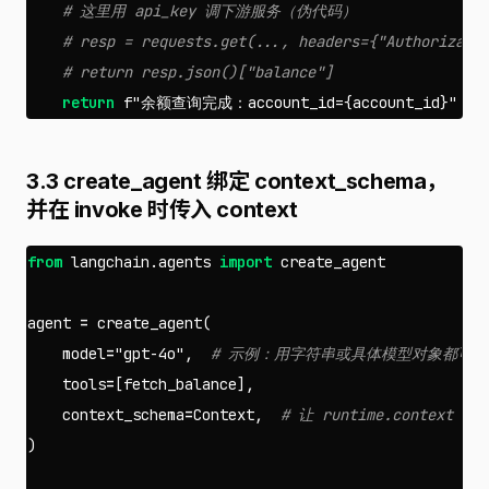
return
f
"余额查询完成：account_id=
{
account_id
}
"
3.3 create_agent 绑定 context_schema，
并在 invoke 时传入 context
from
langchain.agents
import
create_agent
agent
=
create_agent
(
model
=
"gpt-4o"
,
tools
=
[
fetch_balance
],
context_schema
=
Context
,
)