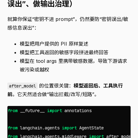
误出”、做输出治理）
就算你保证“密钥不进 prompt”，仍然要防“密钥误出/敏
感信息误出”：
模型把用户提供的 PII 原样复述
模型把工具返回的敏感字段拼进最终回答
模型在 tool args 里携带敏感数据，导致下游请求
被污染或越权
的位置很关键：
模型返回后、工具执行
after_model
前
。它天然适合做“输出拦截/改写/短路”。
from
__future__
import
annotations
from
langchain.agents
import
AgentState
from
langchain.agents.middleware
import
after_model