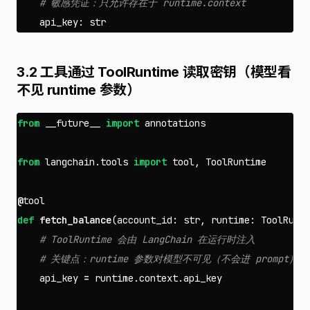
api_key
:
str
3.2 工具通过 ToolRuntime 读取密钥（模型看
不见 runtime 参数）
from
__future__
import
annotations
from
langchain.tools
import
tool
,
ToolRuntime
@
tool
def
fetch_balance
(
account_id
:
str
,
runtime
:
ToolRunt
api_key
=
runtime
.
context
.
api_key