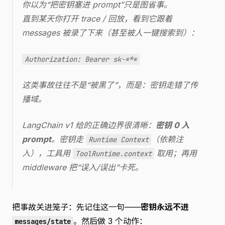
你以为“把密钥塞进 prompt”只是图省事。
直到某天你打开 trace / 回放，看到它跟着
messages 被录了下来（甚至被人一键搜索到）：
Authorization: Bearer sk-***
这类事故往往不是“被黑了”，而是：密钥走错了传
播域。
LangChain v1 给的正确边界很清晰：
密钥 0 入
prompt
。密钥走
（依赖注
Runtime Context
入），工具用
取用；再用
ToolRuntime.context
middleware 把“误入/误出”卡死。
把事故关进笼子：先记住这一句——
密钥永远不进
。然后做 3 个动作：
messages/state