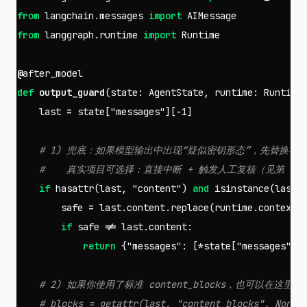
from
langchain.messages
import
AIMessage
from
langgraph.runtime
import
Runtime
@
after_model
def
output_guard
(
state
:
AgentState
,
runtime
:
Runtime
last
=
state
[
"messages"
][
-
1
]
if
hasattr
(
last
,
"content"
)
and
isinstance
(
last
.
safe
=
last
.
content
.
replace
(
runtime
.
context
.
if
safe
!=
last
.
content
:
return
{
"messages"
:
[
*
state
[
"messages"
][