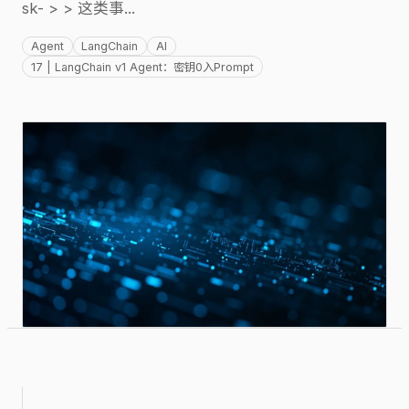
sk- > > 这类事...
Agent
LangChain
AI
17 | LangChain v1 Agent：密钥0入Prompt