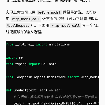
所以这道闸最重要的职责是：
做“硬约束”与“清洗”
。
实现上你既可以用
做轻量清洗，也可以
before_model
用
做更强的控制（因为它能直接改写
wrap_model_call
）。下面用
写一个“上
ModelRequest
wrap_model_call
线兜底版”的输入治理。
from
__future__
import
annotations
import
re
from
typing
import
Callable
from
langchain.agents.middleware
import
wrap_model_c
def
_redact
(
text
:
str
)
->
str
:
text
=
re
.
sub
(
r
"sk-[A-Za-z0-9]{10,}"
,
"sk-***"
,