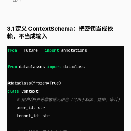
3.1 定义 ContextSchema：把密钥当成依
赖，不当成输入
from
__future__
import
annotations
from
dataclasses
import
dataclass
@
dataclass
(
frozen
=
True
)
class
Context
:
user_id
:
str
tenant_id
:
str