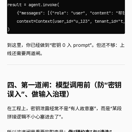
result
=
agent
.
invoke
(
{
"messages"
:
[{
"role"
:
"user"
,
"content"
:
"帮我查
context
=
Context
(
user_id
=
"u_123"
,
tenant_id
=
"t_1"
)
到这里，你已经做到“密钥 0 入 prompt”。但还不够：上
线还需要两道闸。
四、第一道闸：模型调用前（防“密钥
误入”、做输入治理）
在工程上，密钥泄露经常不是“有人故意塞”，而是“某段
拼接逻辑不小心塞进去了”。