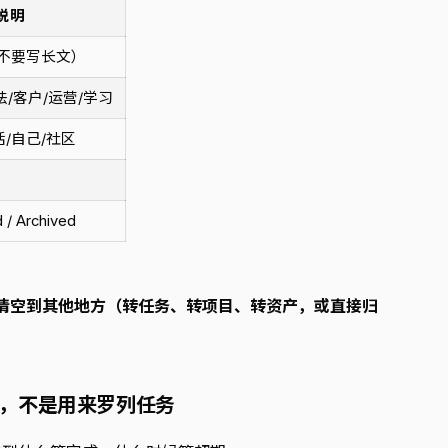
说明
不要写长文）
法/客户/运营/学习
话/自己/社区
 / Archived
内必须清空到其他地方（转任务、转项目、转资产，或直接归
成功”，不是用来罗列任务