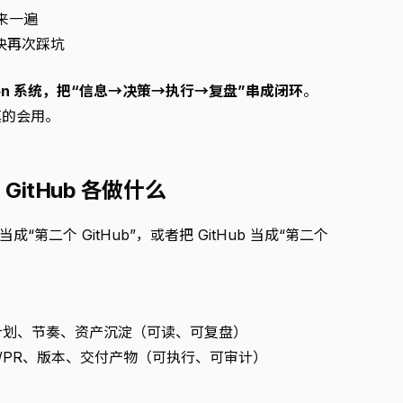
来一遍
快再次踩坑
ion 系统，把“信息→决策→执行→复盘”串成闭环
。
真的会用。
GitHub 各做什么
成“第二个 GitHub”，或者把 GitHub 当成“第二个
计划、节奏、资产沉淀（可读、可复盘）
ue/PR、版本、交付产物（可执行、可审计）