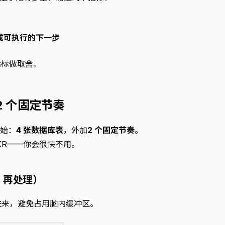
清成可执行的下一步
指标做取舍。
2 个固定节奏
开始：
4 张数据库表
，外加
2 个固定节奏
。
KR——你会很快不用。
获，再处理）
收进来，避免占用脑内缓冲区。