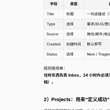
字段
类型
Title
标题
一句话描述（
Type
选择
需求/BUG/想
Source
选择
微信/邮件/电
Created
创建时间
默认即可
Status
选择
New / Triaged
规则很简单：
任何东西先丢 Inbox，24 小时
档）。
2）Projects：用来“定义