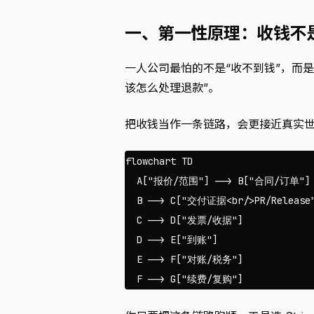
一、第一性原理：收钱不
一人公司最怕的不是“收不到钱”，而
该怎么处理退款”。
把收钱当作一条链路，会更接近真实
flowchart TD

  A["报价/范围"] --> B["合同/订单"]

  B --> C["交付证据<br/>PR/Release"
  C --> D["发票/收据"]

  D --> E["到账"]

  E --> F["对账/税务"]
