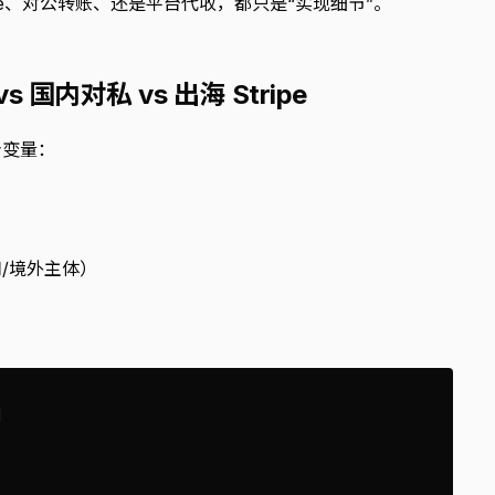
pe、对公转账、还是平台代收，都只是“实现细节”。
国内对私 vs 出海 Stripe
个变量：
司/境外主体）

