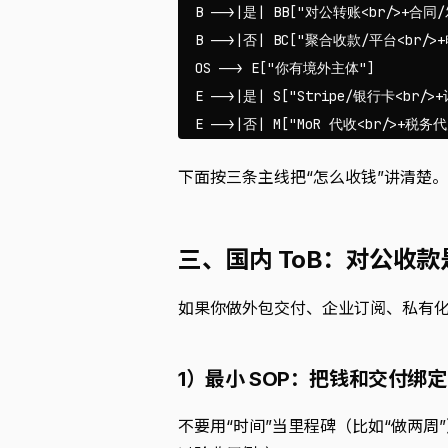
  B -->|是| BB["对公转账<br/>+合同/
  B -->|否| BC["聚合收款/平台<br/>
  OS --> E["你有境外主体"]

  E -->|是| S["Stripe/银行卡<br/>
下面按三条主线把“怎么收钱”讲清楚。
三、国内 ToB：对公收
如果你做外包交付、企业订阅、私有化部
1）最小 SOP：把钱和交付绑
不要用“时间”当里程碑（比如“做两周”