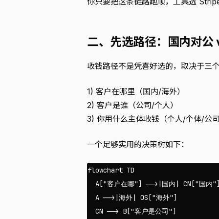
你只要把这条链路跑顺，工具选 Stri
二、先选路径：国内对公 vs 
收钱路径不是凭喜好选的，取决于三
1) 客户在哪里（国内/海外）
2) 客户是谁（公司/个人）
3) 你用什么主体收钱（个人/个体/公
一个足够实用的决策树如下：
flowchart TD

  A["客户在哪"] -->|国内| CN["国内"]
  A -->|海外| OS["海外"]

  CN --> B["客户是公司"]
