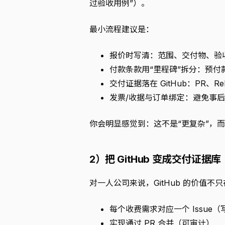
过验收用例”）。
最小流程建议是：
报价时写清：范围、交付物、验
付款条款用“里程碑”拆分：预付款
交付证据落在 GitHub：PR、R
发票/收据与订单绑定：避免事
你会明显感觉到：这不是“更复杂”，而
2）把 GitHub 变成交付证据
对一人公司来说，GitHub 的价值不
每个收费需求对应一个 Issue
实现通过 PR 合并（可审计）