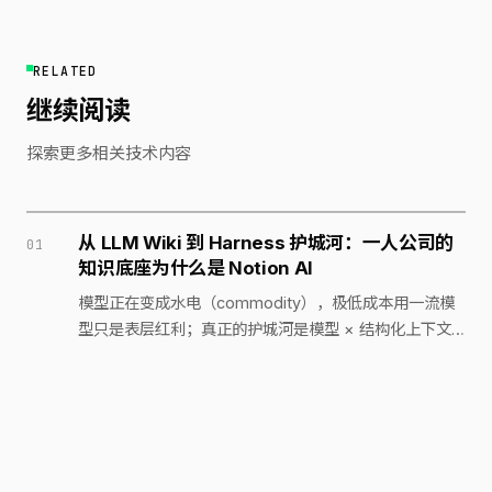
RELATED
继续阅读
探索更多相关技术内容
从 LLM Wiki 到 Harness 护城河：一人公司的
知识底座为什么是 Notion AI
模型正在变成水电（commodity），极低成本用一流模
型只是表层红利；真正的护城河是模型 × 结构化上下文
× 编排（Harness）。以 Karpathy 的 Obsidian LLM
Wiki 为入口，论证一人公司为何最终应把 Notion AI 立为
2026-06-23
AI
Agent 体系的核心知识底座，本地只留临时缓存。
那份周报是 AI 编的，第一个信的人是我